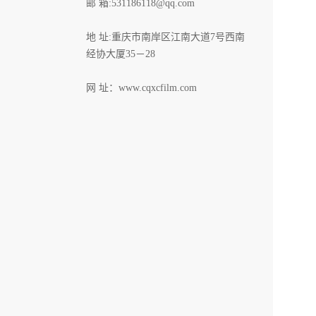
邮 箱:531186118@qq.com
地 址:重庆市南岸区江南大道7号西南
经协大厦35－28
网 址：
www.cqxcfilm.com