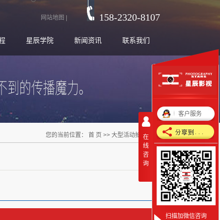
158-2320-8107
网站地图
|
程
星辰学院
新闻资讯
联系我们
客户服务
您的当前位置：
首 页
>>
大型活动拍摄
>>
在
线
咨
询
扫描加微信咨询